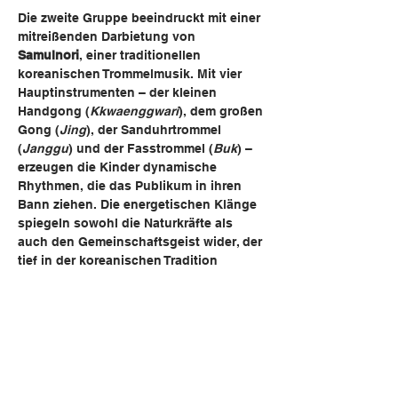
Die zweite Gruppe beeindruckt mit einer 
mitreißenden Darbietung von 
Samulnori
, einer traditionellen 
koreanischen Trommelmusik. Mit vier 
Hauptinstrumenten – der kleinen 
Handgong (
Kkwaenggwari
), dem großen 
Gong (
Jing
), der Sanduhrtrommel 
(
Janggu
) und der Fasstrommel (
Buk
) – 
erzeugen die Kinder dynamische 
Rhythmen, die das Publikum in ihren 
Bann ziehen. Die energetischen Klänge 
spiegeln sowohl die Naturkräfte als 
auch den Gemeinschaftsgeist wider, der 
tief in der koreanischen Tradition 
verwurzelt ist.
Das Konzert ist nicht nur ein Fest für 
die Sinne, sondern dient auch einem 
guten Zweck: Die Einnahmen kommen 
sozialen Projekten zugute, die Kinder 
und Jugendliche in Not unterstützen.