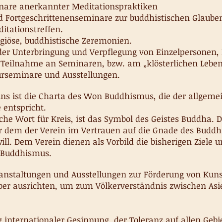
are anerkannter Meditationspraktiken
Fortgeschrittenenseminare zur buddhistischen Glaube
tationstreffen.
iöse, buddhistische Zeremonien.
er Unterbringung und Verpflegung von Einzelpersonen,
ilnahme an Seminaren, bzw. am „klösterlichen Leben
rseminare und Ausstellungen.
ins ist die Charta des Won Buddhismus, die der allgeme
entspricht.
he Wort für Kreis, ist das Symbol des Geistes Buddha. D
r dem der Verein im Vertrauen auf die Gnade des Buddh
ll. Dem Verein dienen als Vorbild die bisherigen Ziele 
 Buddhismus.
ranstaltungen und Ausstellungen zur Förderung von Kuns
ber ausrichten, um zum Völkerverständnis zwischen As
 internationaler Gesinnung, der Toleranz auf allen Gebi