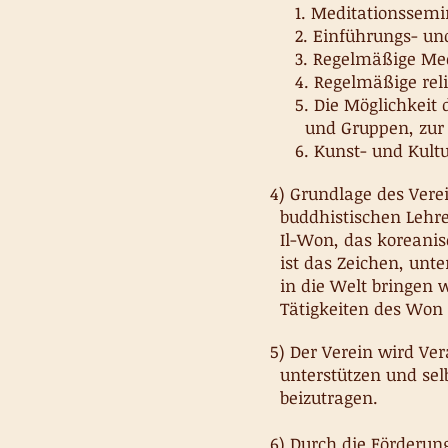
1. Meditationssemin
2. Einführungs- und 
3. Regelmäßige Medi
4. Regelmäßige relig
5. Die Möglichkeit d
und Gruppen, zur Te
6. Kunst- und Kultu
4) Grundlage des Vere
buddhistischen Lehre 
Il-Won, das koreanisc
ist das Zeichen, unte
in die Welt bringen wi
Tätigkeiten des Won
5) Der Verein wird Ve
unterstützen und sel
beizutragen.
6) Durch die Förderung