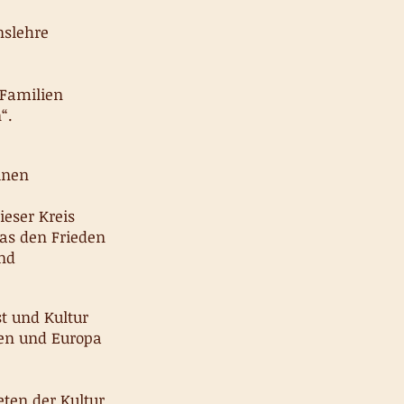
nslehre
 Familien
“.
inen
ieser Kreis
as den Frieden
und
t und Kultur
ien und Europa
eten der Kultur