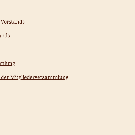
 Vorstands
ands
mmlung
g der Mitgliederversammlung