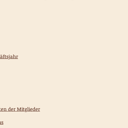
äftsjahr
ten der Mitglieder
ns