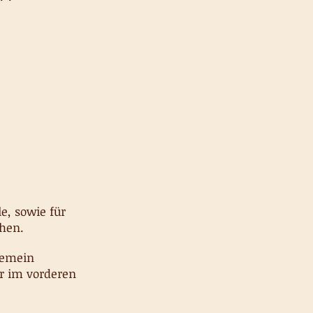
le, sowie für
hen.
lgemein
r im vorderen